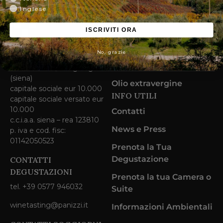
Inglese
SU DI NOI
Azienda
ISCRIVITI ORA
SOCIETÀ AGRICOLA
Vigneti
No, grazie
PANIZZI SRL
Vini
loc. larniano 1, san gimignano
(siena)
Olio extravergine
capitale sociale eur 10.000
INFO UTILI
capitale sociale versato eur
10.000
Contatti
c.c.i.a.a. siena – rea 123810
News e Press
p. iva e cod. fisc:
01142050523
Prenota la Tua
Degustazione
CONTATTI
DEGUSTAZIONI
Prenota la tua Camera o
tel. +39 0577 946032
Suite
winetasting@panizzi.it
Informazioni Ambientali