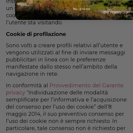
Installati sul terminale dell’utente da parte di
un sito diverso (c.d. “terze parti”) che installa
No, grazie
cookie per il tramite del primo sito che
l’utente sta visitando.
Cookie di profilazione
Sono volti a creare profili relativi all’utente e
vengono utilizzati al fine di inviare messaggi
pubblicitari in linea con le preferenze
manifestate dallo stesso nell’ambito della
navigazione in rete.
In conformità al
Provvedimento del Garante
privacy
“Individuazione delle modalità
semplificate per l’informativa e l’acquisizione
del consenso per l’uso dei cookie” dell’8
maggio 2014, il suo preventivo consenso per
l’uso dei cookie non è sempre richiesto. In
particolare, tale consenso non è richiesto per