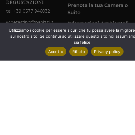
DEGUSTAZIONI
Prenota la tua Camera o
tel. +39 0577 946032
Suite
winetasting@panizzi.it
Informazioni Ambientali
Utilizziamo i cookie per essere sicuri che tu possa avere la miglior
CONTATTI SOGGIORNI
sul nostro sito. Se continui ad utilizzare questo sito noi assumiam
sia felice.
tel. +39 0577 946032
Accetto
Rifiuto
Privacy policy
tel. +39 392 4285740
info@larniano.it
Politica
Politica
© 2026 SOCIETÀ
sulla
sui
AGRICOLA PANIZZI SRL.
Italiano
Privacy
cookie
Tutti i diritti riservati.
Inglese