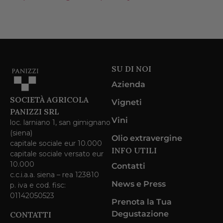
SU DI NOI
Azienda
SOCIETÀ AGRICOLA
Vigneti
PANIZZI SRL
Vini
loc. larniano 1, san gimignano
(siena)
Olio extravergine
capitale sociale eur 10.000
INFO UTILI
capitale sociale versato eur
10.000
Contatti
c.c.i.a.a. siena – rea 123810
News e Press
p. iva e cod. fisc:
01142050523
Prenota la Tua
Degustazione
CONTATTI