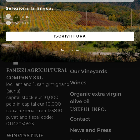
2022
with the highest score.
Seleziona la lingua:
Italiano
Inglese
ISCRIVITI ORA
ABOUT US.
No, grazie
Who We Are
PANIZZI AGRICULTURAL
Our Vineyards
COMPANY SRL
Wines
loc. larniano 1, san gimignano
(siena)
Organic extra virgin
capital stock eur 10,000
olive oil
paid-in capital eur 10,000
USEFUL INFO.
c.c.i.a.a. siena – rea 123810
p. vat and fiscal code:
Contact
01142050523
News and Press
WINETASTING