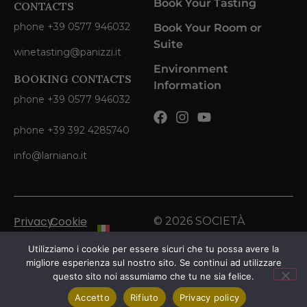
Book Your Tasting
CONTACTS
phone +39 0577 946032
Book Your Room or
Suite
winetasting@panizzi.it
Environment
BOOKING CONTACTS
Information
phone +39 0577 946032
phone +39 392 4285740
info@larniano.it
Privacy
Cookie
© 2026 SOCIETÀ
Policy
Policy
AGRICOLA PANIZZI SRL.
Italian
Utilizziamo i cookie per essere sicuri che tu possa avere la
All Rights Reserved.
migliore esperienza sul nostro sito. Se continui ad utilizzare
English
questo sito noi assumiamo che tu ne sia felice.
Accetto
Rifiuto
Privacy policy