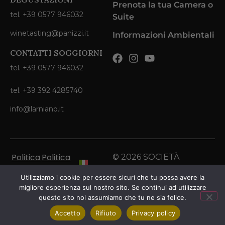
Prenota la tua Camera o
tel. +39 0577 946032
Suite
winetasting@panizzi.it
Informazioni Ambientali
CONTATTI SOGGIORNI
tel. +39 0577 946032
tel. +39 392 4285740
info@larniano.it
Politica
Politica
© 2026 SOCIETÀ
sulla
sui
AGRICOLA PANIZZI SRL.
Italiano
Utilizziamo i cookie per essere sicuri che tu possa avere la
Privacy
cookie
Tutti I Diritti Riservati.
migliore esperienza sul nostro sito. Se continui ad utilizzare
Inglese
questo sito noi assumiamo che tu ne sia felice.
Accetto
Rifiuto
Privacy policy