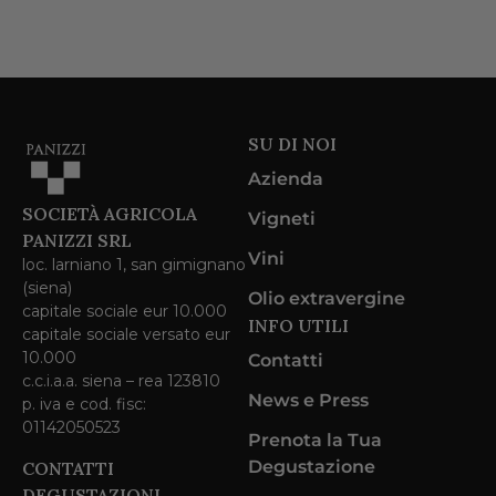
SU DI NOI
Azienda
SOCIETÀ AGRICOLA
Vigneti
PANIZZI SRL
Vini
loc. larniano 1, san gimignano
(siena)
Olio extravergine
capitale sociale eur 10.000
INFO UTILI
capitale sociale versato eur
10.000
Contatti
c.c.i.a.a. siena – rea 123810
News e Press
p. iva e cod. fisc:
01142050523
Prenota la Tua
Degustazione
CONTATTI
DEGUSTAZIONI