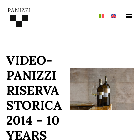
News & Pre
Riserva St
VIDEO-
PANIZZI
RISERVA
STORICA
2014 – 10
YEARS