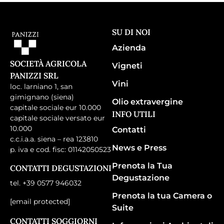
SU DI NOI
Azienda
SOCIETÀ AGRICOLA
Vigneti
PANIZZI SRL
Vini
loc. larniano 1, san
gimignano (siena)
Olio extravergine
capitale sociale eur 10.000
INFO UTILI
capitale sociale versato eur
10.000
Contatti
c.c.i.a.a. siena – rea 123810
News e Press
p. iva e cod. fisc: 01142050523
Prenota la Tua
CONTATTI DEGUSTAZIONI
Degustazione
tel. +39 0577 946032
Prenota la tua Camera o
[email protected]
Suite
CONTATTI SOGGIORNI