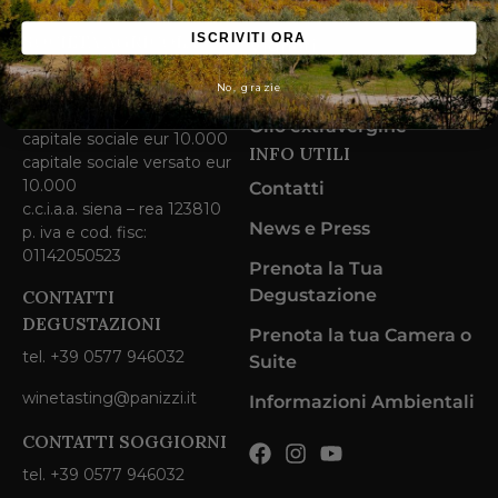
Azienda
SOCIETÀ AGRICOLA
ISCRIVITI ORA
Vigneti
PANIZZI SRL
Vini
No, grazie
loc. larniano 1, san gimignano
(siena)
Olio extravergine
capitale sociale eur 10.000
INFO UTILI
capitale sociale versato eur
10.000
Contatti
c.c.i.a.a. siena – rea 123810
News e Press
p. iva e cod. fisc:
01142050523
Prenota la Tua
Degustazione
CONTATTI
DEGUSTAZIONI
Prenota la tua Camera o
tel. +39 0577 946032
Suite
winetasting@panizzi.it
Informazioni Ambientali
CONTATTI SOGGIORNI
tel. +39 0577 946032