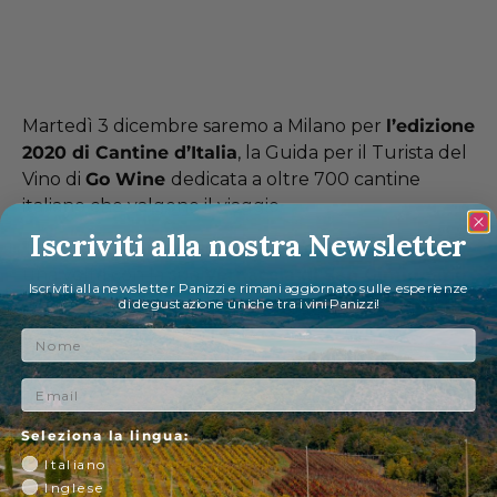
Martedì 3 dicembre saremo a Milano per
l’edizione
2020 di Cantine d’Italia
, la Guida per il Turista del
Vino di
Go Wine
dedicata a oltre 700 cantine
italiane che valgono il viaggio.
Iscriviti alla nostra Newsletter
Tra questa
Panizzi spicca in eccellenza
ancora
una volta con la sua
Vernaccia di San Gimignano
Iscriviti alla newsletter Panizzi e rimani aggiornato sulle esperienze
Riserva
.
di degustazione uniche tra i vini Panizzi!
Nome
Email
Seleziona la lingua:
Italiano
SU DI NOI
Inglese