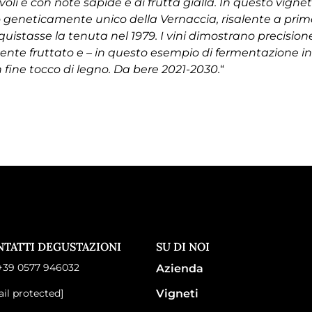
oli e con note sapide e di frutta gialla. In questo vigne
 geneticamente unico della Vernaccia, risalente a prim
uistasse la tenuta nel 1979. I vini dimostrano precision
nte fruttato e – in questo esempio di fermentazione in
un fine tocco di legno. Da bere 2021-2030.
“
NTATTI DEGUSTAZIONI
SU DI NOI
 +39 0577 946032
Azienda
il protected]
Vigneti