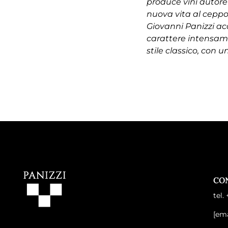
produce vini autorev
nuova vita al ceppo
Giovanni Panizzi acq
carattere intensame
stile classico, con 
CO
tel.
[ema