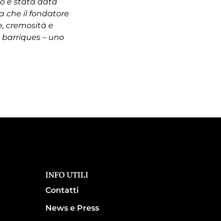
to è stata data
a che il fondatore
e, cremosità e
 barriques – uno
INFO UTILI
Contatti
News e Press